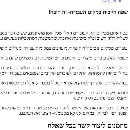
צרו קשר
שפה חיובית במקום העבודה- זה חובה!
בטח אתם מכירים את העובדים האלו שכל הזמן מתלוננים, ששום דבר בסב
לשלוח דו"ח חשוב וכלה בישיבות ארוכות ומתמשכות המתקבלות בעיניים עיי
עובדים שליליים נוטים להיות פחות מוערכים במקומות עבודה, מנהלים תופ
לעומת זאת, עובדים מוצלחים יודעים כי יש חשיבות רבה למילים שהם בוחרי
גם אם יצא לכם לחטוא בקיטורים, בפנים חמוצות ובזריקת משפטים ציניים ש
באילו שיחות להשתתף, התקרבו לעובדים החיוביים שנמצאים בעבודה ולמד
נכון שלעיתים יש צורך לפרוק ולהוציא תסכול בעבודה, אבל דעו לעשות זאת
לא מספיק להיות עובדים מקצועיים וחרוצים, ארגונים מצפים מהעובדים 
תקבלו הצטיינות בטקס סוף שנה.
לסיכום, כמה דוגמאות איך אפשר להפוך מילים לגישה חיובית: במקום לומר ל
הפגינו רצון לבדוק. ובמקום אני לא מסכימ/ה- הציעו את דעתכם.
מוזמנים ליצור קשר בכל שאלה