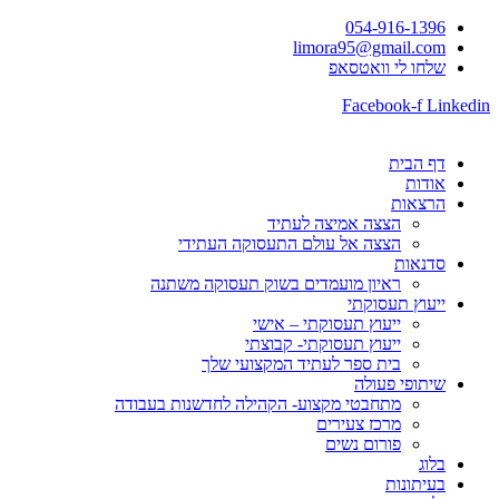
054-916-1396
limora95@gmail.com
שלחו לי וואטסאפ
Facebook-f
Linkedin
דף הבית
אודות
הרצאות
הצצה אמיצה לעתיד
הצצה אל עולם התעסוקה העתידי
סדנאות
ראיון מועמדים בשוק תעסוקה משתנה
ייעוץ תעסוקתי
ייעוץ תעסוקתי – אישי
ייעוץ תעסוקתי- קבוצתי
בית ספר לעתיד המקצועי שלך
שיתופי פעולה
מתחבטי מקצוע- הקהילה לחדשנות בעבודה
מרכז צעירים
פורום נשים
בלוג
בעיתונות