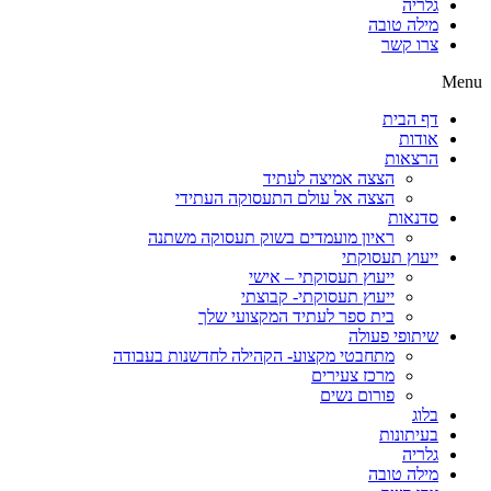
גלריה
מילה טובה
צרו קשר
Menu
דף הבית
אודות
הרצאות
הצצה אמיצה לעתיד
הצצה אל עולם התעסוקה העתידי
סדנאות
ראיון מועמדים בשוק תעסוקה משתנה
ייעוץ תעסוקתי
ייעוץ תעסוקתי – אישי
ייעוץ תעסוקתי- קבוצתי
בית ספר לעתיד המקצועי שלך
שיתופי פעולה
מתחבטי מקצוע- הקהילה לחדשנות בעבודה
מרכז צעירים
פורום נשים
בלוג
בעיתונות
גלריה
מילה טובה